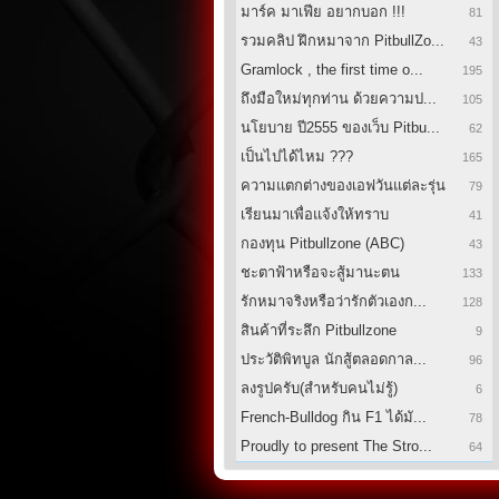
มาร์ค มาเฟีย อยากบอก !!!
81
รวมคลิป ฝึกหมาจาก PitbullZo...
43
Gramlock , the first time o...
195
ถึงมือใหม่ทุกท่าน ด้วยความป...
105
นโยบาย ปี2555 ของเว็บ Pitbu...
62
เป็นไปได้ไหม ???
165
ความแตกต่างของเอฟวันแต่ละรุ่น
79
เรียนมาเพื่อแจ้งให้ทราบ
41
กองทุน Pitbullzone (ABC)
43
ชะตาฟ้าหรือจะสู้มานะตน
133
รักหมาจริงหรือว่ารักตัวเองก...
128
สินค้าที่ระลึก Pitbullzone
9
ประวัติพิทบูล นักสู้ตลอดกาล...
96
ลงรูปครับ(สำหรับคนไม่รู้)
6
French-Bulldog กิน F1 ได้มั...
78
Proudly to present The Stro...
64