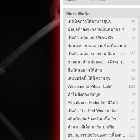
Mark Mafia
เทคนิคการให้อาหารสุนัข
74
พิตบูลกำลังจะกลายเป็นหมาจร !!
96
เปิดตัว เดอะ เฮอร์ริเคน ดุ๊ก
34
ก่อนลงขาย ขอความร่วมมือจากส...
213
เปิดตัว เดอะ เรด กราม ล๊อค
199
ช่วยแนะนำหน่อยคะ... เจ้าหมา...
49
มือใหม่อยากให้อ่าน
64
เล่นบอร์ดนี้ ให้มีความสุข
60
Welcome to Pitbull Cafe'
1118
ทำไมถึงต้อง พิตบูล
47
Pitbullzone Radio สถานีวิทย...
59
เปิดตัว The Red Warrior Dae...
79
ผลิตภัณฑ์สร้างกล้ามเนื้อ "พ...
527
คำคม วลีเด็ด มาร์ค มาเฟีย
49
ประสบการณ์จริงของการเลี้ยงห...
105