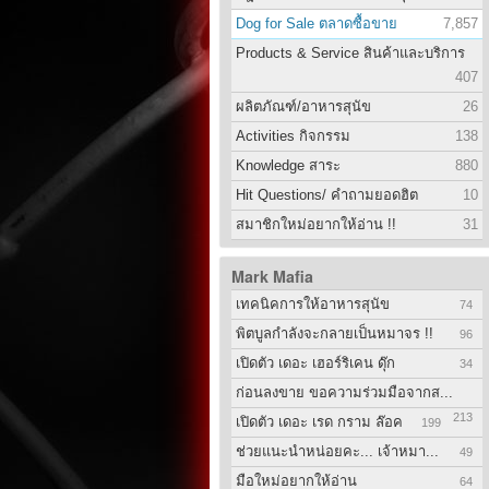
Dog for Sale ตลาดซื้อขาย
7,857
Products & Service สินค้าและบริการ
407
ผลิตภัณฑ์/อาหารสุนัข
26
Activities กิจกรรม
138
Knowledge สาระ
880
Hit Questions/ คำถามยอดฮิต
10
สมาชิกใหม่อยากให้อ่าน !!
31
Mark Mafia
เทคนิคการให้อาหารสุนัข
74
พิตบูลกำลังจะกลายเป็นหมาจร !!
96
เปิดตัว เดอะ เฮอร์ริเคน ดุ๊ก
34
ก่อนลงขาย ขอความร่วมมือจากส...
213
เปิดตัว เดอะ เรด กราม ล๊อค
199
ช่วยแนะนำหน่อยคะ... เจ้าหมา...
49
มือใหม่อยากให้อ่าน
64