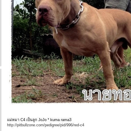
แม่หมา C4 เป็นลูก JoJo * kuma rama3
http://pitbullzone.com/pedigree/pid/996/red-c4