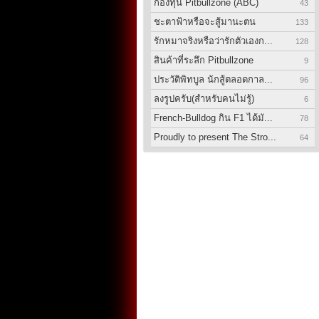
กองทุน Pitbullzone (ABC)
43
ชะตาฟ้าหรือจะสู้มานะตน
133
รักหมาจริงหรือว่ารักตัวเองก...
128
สินค้าที่ระลึก Pitbullzone
9
ประวัติพิทบูล นักสู้ตลอดกาล...
96
ลงรูปครับ(สำหรับคนไม่รู้)
6
French-Bulldog กิน F1 ได้มั...
78
Proudly to present The Stro...
64