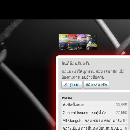
ยินดีต้อนรับครับ
ขอแนะนำให้ทุกท่าน สมัครสมาชิก เพื่อ
ป้องกันการแอบอ้างชื่อครับ
เข้าสู่ระบบ
สมัครสมาชิก
หมวด
หัวข้อทั้งหมด
36,995
General Issues กระทู้ทั่วไป
27,550
All Gangster กลุ่ม ชมรม คอก ฟาร์ม
87
กฎระเบียบ การขึ้นทะเบียนสุนัข ABC
9