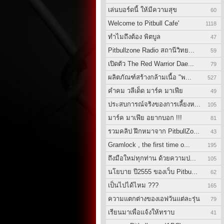
เล่นบอร์ดนี้ ให้มีความสุข
60
Welcome to Pitbull Cafe'
1118
ทำไมถึงต้อง พิตบูล
47
Pitbullzone Radio สถานีวิทย...
59
เปิดตัว The Red Warrior Dae...
79
ผลิตภัณฑ์สร้างกล้ามเนื้อ "พ...
527
คำคม วลีเด็ด มาร์ค มาเฟีย
49
ประสบการณ์จริงของการเลี้ยงห...
105
มาร์ค มาเฟีย อยากบอก !!!
81
รวมคลิป ฝึกหมาจาก PitbullZo...
43
Gramlock , the first time o...
195
ถึงมือใหม่ทุกท่าน ด้วยความป...
105
นโยบาย ปี2555 ของเว็บ Pitbu...
62
เป็นไปได้ไหม ???
165
ความแตกต่างของเอฟวันแต่ละรุ่น
79
เรียนมาเพื่อแจ้งให้ทราบ
41