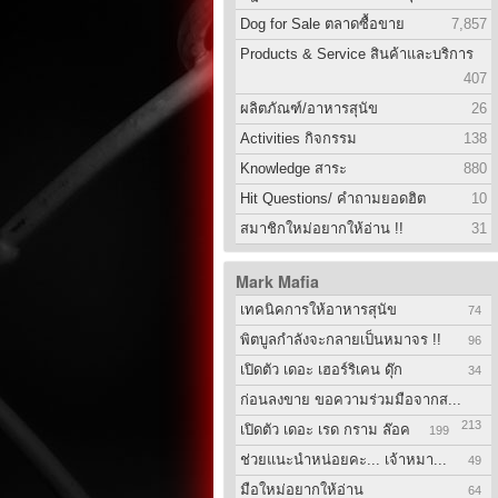
Dog for Sale ตลาดซื้อขาย
7,857
Products & Service สินค้าและบริการ
407
ผลิตภัณฑ์/อาหารสุนัข
26
Activities กิจกรรม
138
Knowledge สาระ
880
Hit Questions/ คำถามยอดฮิต
10
สมาชิกใหม่อยากให้อ่าน !!
31
Mark Mafia
เทคนิคการให้อาหารสุนัข
74
พิตบูลกำลังจะกลายเป็นหมาจร !!
96
เปิดตัว เดอะ เฮอร์ริเคน ดุ๊ก
34
ก่อนลงขาย ขอความร่วมมือจากส...
213
เปิดตัว เดอะ เรด กราม ล๊อค
199
ช่วยแนะนำหน่อยคะ... เจ้าหมา...
49
มือใหม่อยากให้อ่าน
64