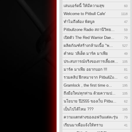
เล่นบอร์ดนี้ ให้มีความสุข
60
Welcome to Pitbull Cafe'
1118
ทำไมถึงต้อง พิตบูล
47
Pitbullzone Radio สถานีวิทย...
59
เปิดตัว The Red Warrior Dae...
79
ผลิตภัณฑ์สร้างกล้ามเนื้อ "พ...
527
คำคม วลีเด็ด มาร์ค มาเฟีย
49
ประสบการณ์จริงของการเลี้ยงห...
105
มาร์ค มาเฟีย อยากบอก !!!
81
รวมคลิป ฝึกหมาจาก PitbullZo...
43
Gramlock , the first time o...
195
ถึงมือใหม่ทุกท่าน ด้วยความป...
105
นโยบาย ปี2555 ของเว็บ Pitbu...
62
เป็นไปได้ไหม ???
165
ความแตกต่างของเอฟวันแต่ละรุ่น
79
เรียนมาเพื่อแจ้งให้ทราบ
41