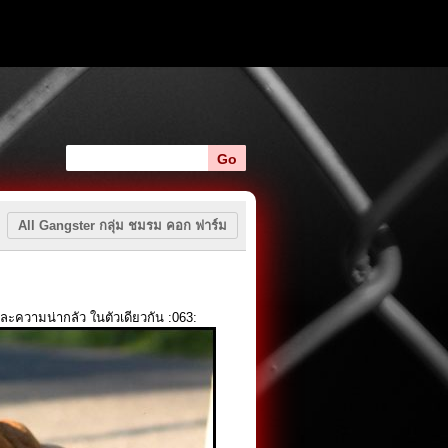
All Gangster กลุ่ม ชมรม คอก ฟาร์ม
ละความน่ากลัว ในตัวเดียวกัน :063: