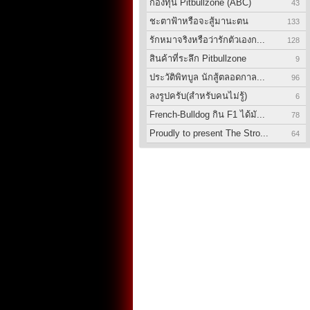
กองทุน Pitbullzone (ABC)
43
ชะตาฟ้าหรือจะสู้มานะตน
133
รักหมาจริงหรือว่ารักตัวเองก...
128
สินค้าที่ระลึก Pitbullzone
9
ประวัติพิทบูล นักสู้ตลอดกาล...
96
ลงรูปครับ(สำหรับคนไม่รู้)
6
French-Bulldog กิน F1 ได้มั...
78
Proudly to present The Stro...
64