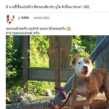
มี นางขี้เรื้อน2xWไง ที่ครอกเดียวกับ บูโด ตัวนี้หมานักฆ่า :052:
tutie
เมษายน 2012
ขอแจมด้วยครับ อนุรักษ์ ของเก่าด้วยคนครับ
สาย hypoและkrook ครับ