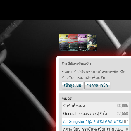
ยินดีต้อนรับครับ
ขอแนะนำให้ทุกท่าน สมัครสมาชิก เพื่อ
ป้องกันการแอบอ้างชื่อครับ
เข้าสู่ระบบ
สมัครสมาชิก
หมวด
หัวข้อทั้งหมด
36,995
General Issues กระทู้ทั่วไป
27,550
All Gangster กลุ่ม ชมรม คอก ฟาร์ม
87
กฎระเบียบ การขึ้นทะเบียนสุนัข ABC
9