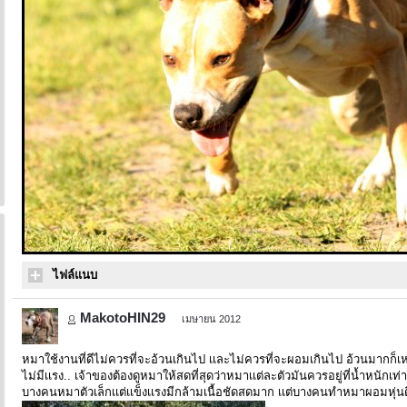
ไฟล์แนบ
MakotoHIN29
เมษายน 2012
หมาใช้งานที่ดีไม่ควรที่จะอ้วนเกินไป เเละไม่ควรที่จะผอมเกินไป อ้วนมากก็
ไม่มีเเรง.. เจ้าของต้องดูหมาให้สดที่สุดว่าหมาเเต่ละตัวมันควรอยู่ที่น้ำหนักเท่
บางคนหมาตัวเล็กเเต่เเข็งเเรงมีกล้ามเนื้อชัดสดมาก เเต่บางคนทำหมาผอมหุ่นดีเ