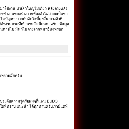
ใช้งาน หัวเล็กใหญ่ไม่เกี่ยว หลังตรงหลัง
บบการทำงานของร่างกายที่ลงตัวไม่ว่าจะเป็นขา
ปัญหา บวกกับจิตใจที่มุ่งมั่น บางตัวที่
ทำงานตามที่เจ้านายสั่ง นี่เเหละครับ..พิตบูล
ี้มันหายไป มันก็ไม่ต่างจากหมาอื่นๆหรอก
อทราบมั้ยครับ
 ประดับความรู้ครับผมๆก็แฟน BUDO
ที่ทราบ แนะนำ ได้ทุกท่านครับเรามีแต่พี่