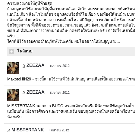
ความสวยงามให้ดูที่ท้ายสุด
ถ้าจะดูหมาใช้งานขอให้ดูที่ความเกมส์เเละจิตใจ สมรรถนะ หมาสายกัดหรืมหมา
เเอ่นไม่เกี่ยว สีอะไรไม่เกี่ยว จมูกเเดงหรือดำก็ไม่เกี่ยว ขอเพียงให้มันมีระ
กล้ามเนื้อ ปาก หน้าอกปอด การเคลื่อนไหว สติปัญญาการเเก้เกมส์ หรือการเเก้ไข
จิตใจสูงมากๆ ทั้งที่ตัวเองจะตายมะรมมะร่ออยู่เเล้ว ยังจะตะเกียกตะกายเพื่อไป
ของเเท้ ที่มันเเตกต่างจากหมาพันอื่นๆก็ตรงจิตใจนี่เเหละครับ ถ้าจิตใจเหล่าน
ครับ....
ใครที่มีไว้ครอบครองก็อนุรักษ์ไว้นะครับ ผมไม่อยากให้มันสูญหาย...
ไฟล์แนบ
ZEEZAA
เมษายน 2012
MakotoHIN29 =ช่วงนี้สายใช้งานที่ใช้เล่นกันอยู่ สายเลือดเ้ป็นของสายอะไรพ
ZEEZAA
เมษายน 2012
MISSTERTANK นอกจาก BUDO ครอกเดียวกันหรือพี่น้องพอมีข้อมูลบ้างมั้ย
เหมือนกัน เพื่อการศึกษา และวางแผนครับ ขอบคุณล่วงหน้าเลยครับ หรือท่านใด
น้องครับ
MISSTERTANK
เมษายน 2012